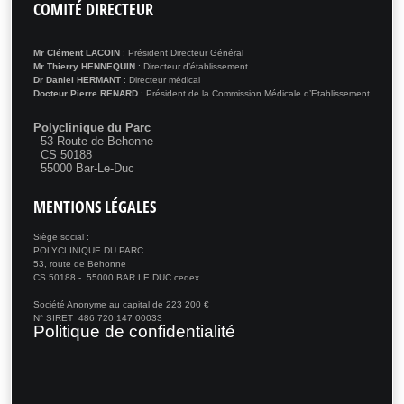
COMITÉ
DIRECTEUR
Mr Clément LACOIN
: Président Directeur Général
Mr Thierry HENNEQUIN
: Directeur d’établissement
Dr Daniel HERMANT
: Directeur médical
Docteur Pierre RENARD
: Président de la Commission Médicale d’Etablissement
Polyclinique du Parc
53 Route de Behonne
CS 50188
55000 Bar-Le-Duc
MENTIONS
LÉGALES
Siège social :
POLYCLINIQUE DU PARC
53, route de Behonne
CS 50188 - 55000 BAR LE DUC cedex
Société Anonyme au capital de 223 200 €
N° SIRET 486 720 147 00033
Politique de confidentialité