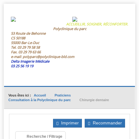
ACCUEILLIR, SOIGNER, RÉCONFORTER.
Polyclinique du parc
53 Route de Behonne
CS 50188
55000 Bar-Le-Duc
Tel.
03 29 79 58 58
Fax.
03 29 79 63 66
e-mail:
polyparc@polyclinique-bld.com
Delta Imagerie Médicale
03 25 56 19 19
Vous êtes ici :
Accueil
Praticiens
Consultation à la Polyclinique du parc
Chirurgie dentaire
Imprimer
Recommander
Recherche / Filtrage