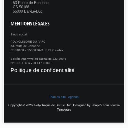
53 Route de Behonne
CS 50188
55000 Bar-Le-Duc
MENTIONS
LÉGALES
Siège social :
POLYCLINIQUE DU PARC
53, route de Behonne
CS 50188 - 55000 BAR LE DUC cedex
Société Anonyme au capital de 223 200 €
N° SIRET 486 720 147 00033
Politique de confidentialité
Plan du site
Agenda
Copyright © 2026. Polyclinique de Bar Le Duc. Designed by Shape5.com
Joomla
Templates