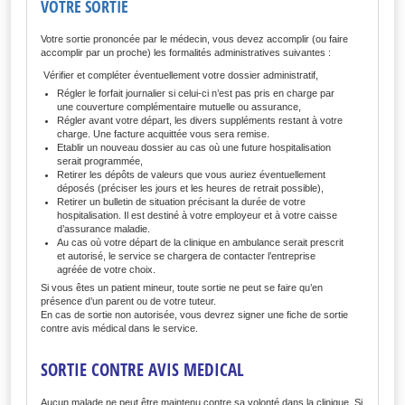
VOTRE SORTIE
Votre sortie prononcée par le médecin, vous devez accomplir (ou faire
accomplir par un proche) les formalités administratives suivantes :
Vérifier et compléter éventuellement votre dossier administratif,
Régler le forfait journalier si celui-ci n’est pas pris en charge par
une couverture complémentaire mutuelle ou assurance,
Régler avant votre départ, les divers suppléments restant à votre
charge. Une facture acquittée vous sera remise.
Etablir un nouveau dossier au cas où une future hospitalisation
serait programmée,
Retirer les dépôts de valeurs que vous auriez éventuellement
déposés (préciser les jours et les heures de retrait possible),
Retirer un bulletin de situation précisant la durée de votre
hospitalisation. Il est destiné à votre employeur et à votre caisse
d’assurance maladie.
Au cas où votre départ de la clinique en ambulance serait prescrit
et autorisé, le service se chargera de contacter l’entreprise
agréée de votre choix.
Si vous êtes un patient mineur, toute sortie ne peut se faire qu’en
présence d’un parent ou de votre tuteur.
En cas de sortie non autorisée, vous devrez signer une fiche de sortie
contre avis médical dans le service.
SORTIE CONTRE AVIS MEDICAL
Aucun malade ne peut être maintenu contre sa volonté dans la clinique. Si