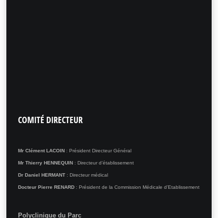
COMITÉ
DIRECTEUR
Mr Clément LACOIN
: Président Directeur Général
Mr Thierry HENNEQUIN
: Directeur d’établissement
Dr Daniel HERMANT
: Directeur médical
Docteur Pierre RENARD
: Président de la Commission Médicale d’Etablissement
Polyclinique du Parc