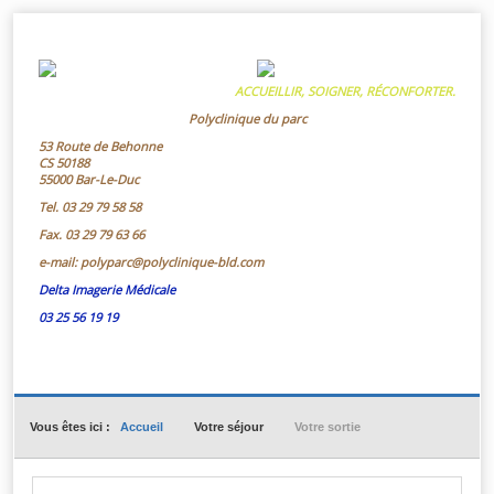
ACCUEILLIR, SOIGNER, RÉCONFORTER.
Polyclinique du parc
53 Route de Behonne
CS 50188
55000 Bar-Le-Duc
Tel.
03 29 79 58 58
Fax.
03 29 79 63 66
e-mail:
polyparc@polyclinique-bld.com
Delta Imagerie Médicale
03 25 56 19 19
Vous êtes ici :
Accueil
Votre séjour
Votre sortie