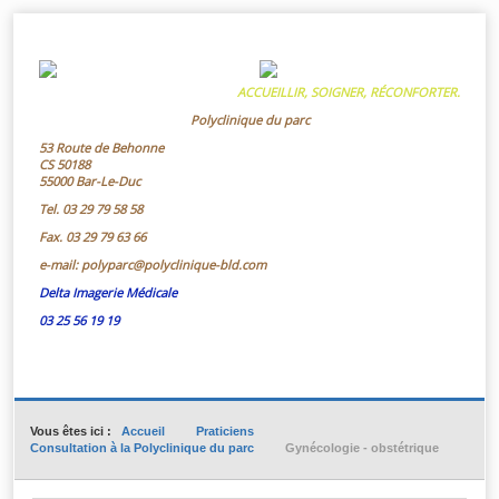
ACCUEILLIR, SOIGNER, RÉCONFORTER.
Polyclinique du parc
53 Route de Behonne
CS 50188
55000 Bar-Le-Duc
Tel.
03 29 79 58 58
Fax.
03 29 79 63 66
e-mail:
polyparc@polyclinique-bld.com
Delta Imagerie Médicale
03 25 56 19 19
Vous êtes ici :
Accueil
Praticiens
Consultation à la Polyclinique du parc
Gynécologie - obstétrique