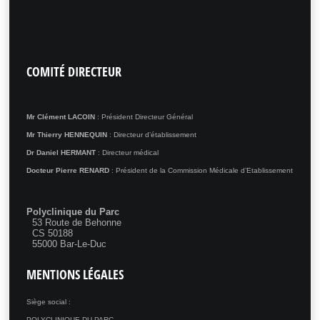
COMITÉ
DIRECTEUR
Mr Clément LACOIN
: Président Directeur Général
Mr Thierry HENNEQUIN
: Directeur d’établissement
Dr Daniel HERMANT
: Directeur médical
Docteur Pierre RENARD
: Président de la Commission Médicale d’Etablissement
Polyclinique du Parc
53 Route de Behonne
CS 50188
55000 Bar-Le-Duc
MENTIONS
LÉGALES
Siège social :
POLYCLINIQUE DU PARC